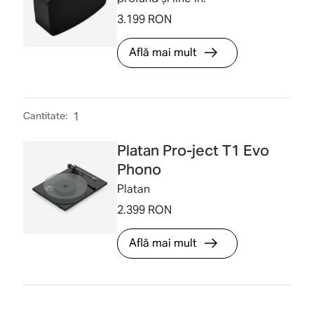
3.199 RON
Află mai mult
Cantitate
:
1
Platan Pro-ject T1 Evo
Phono
Platan
2.399 RON
Află mai mult