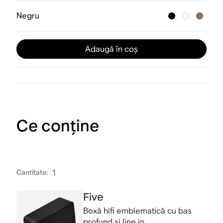
Negru
Adaugă în coș
Ce conține
Cantitate
:
1
Five
Boxă hifi emblematică cu bas
profund și line in.