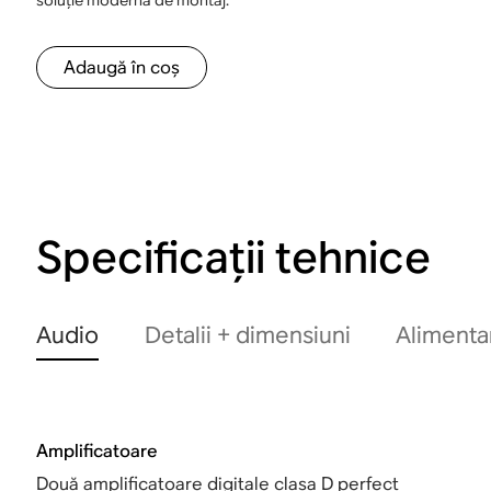
Adaugă în coș
Specificații tehnice
Audio
Detalii + dimensiuni
Alimenta
Amplificatoare
Două amplificatoare digitale clasa D perfect