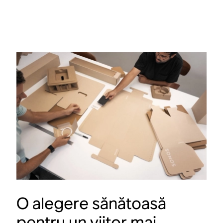
Comandă vocală
11 hour battery life
Trueplay™ automat
Apple AirPlay 2
Comenzi tactile
Bluetooth®
WiFi
O alegere sănătoasă
pentru un viitor mai