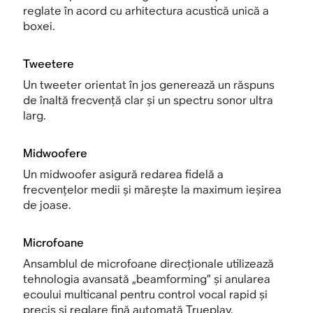
reglate în acord cu arhitectura acustică unică a
boxei.
Tweetere
Un tweeter orientat în jos generează un răspuns
de înaltă frecvență clar și un spectru sonor ultra
larg.
Midwoofere
Un midwoofer asigură redarea fidelă a
frecvențelor medii și mărește la maximum ieșirea
de joase.
Microfoane
Ansamblul de microfoane direcționale utilizează
tehnologia avansată „beamforming” și anularea
ecoului multicanal pentru control vocal rapid și
precis și reglare fină automată Trueplay.