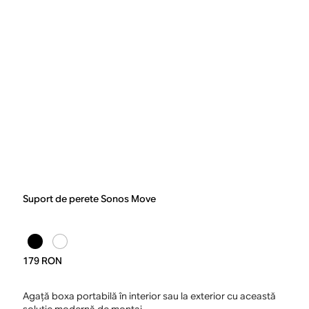
Suport de perete Sonos Move
179 RON
Agață boxa portabilă în interior sau la exterior cu această
soluție modernă de montaj.