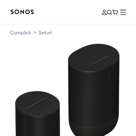
Cumpără
>
Seturi