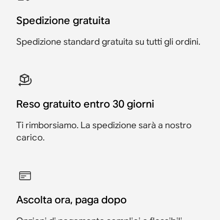
CHF 1598
CHF 1438
di Era 300
CHF 2098
CHF 1888
Risparmia CHF 160
Spedizione gratuita
CHF 1557
CHF 2556
CHF 1477
CHF 2426
CHF 1188
Risparmia CHF 210
CHF 3096
CHF 2786
Risparmia CHF 80
Risparmia CHF 130
Risparmia CHF 310
Spedizione standard gratuita su tutti gli ordini.
Reso gratuito entro 30 giorni
Ti rimborsiamo. La spedizione sarà a nostro
carico.
Ascolta ora, paga dopo