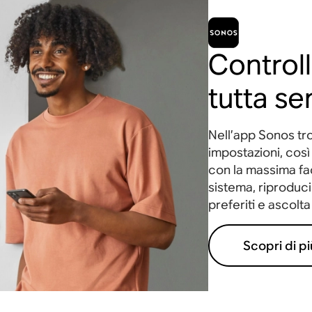
Controll
tutta se
Nell’app Sonos trov
impostazioni, così 
con la massima fac
sistema, riproduci 
preferiti e ascolta 
Scopri di pi