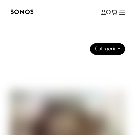
Categoria
+
GUIDE
Che cosa sono i canali alti degli
speaker e dell’home theater?