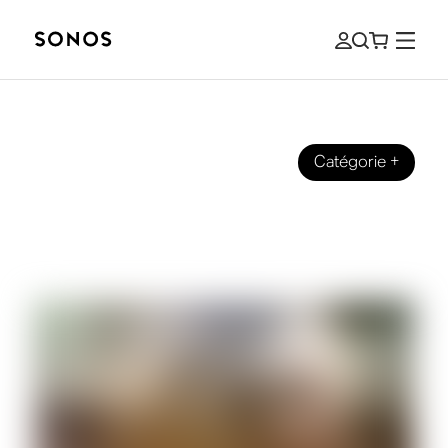
Catégorie
+
GUIDE DU DÉBUTANT
Comment obtenir un son surround 5.1
et 7.1 avec votre système Sonos