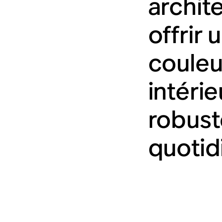
archit
offrir
couleu
intérie
robust
quotid