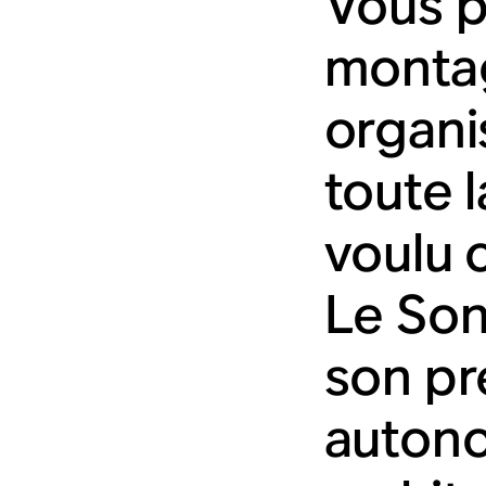
Vous p
montag
organi
toute l
voulu 
Le Son
son pr
autono