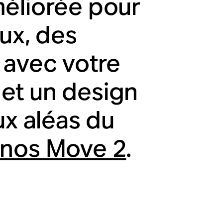
méliorée pour
ux, des
 avec votre
, et un design
ux aléas du
onos Move 2
.