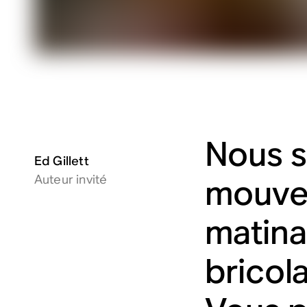
Nous s
Ed Gillett
Auteur invité
mouvem
matina
bricol