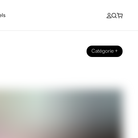
els
Catégorie
+