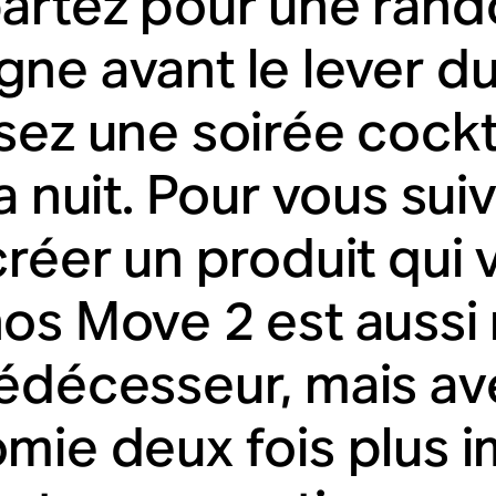
artez pour une ran
ne avant le lever du 
sez une soirée cockta
a nuit. Pour vous sui
créer un produit qui
os Move 2 est auss
édécesseur, mais av
mie deux fois plus i