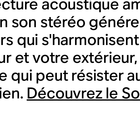
ecture acoustique a
 un son stéréo génére
rs qui s'harmonisent
ur et votre extérieur
e qui peut résister a
ien.
Découvrez le S