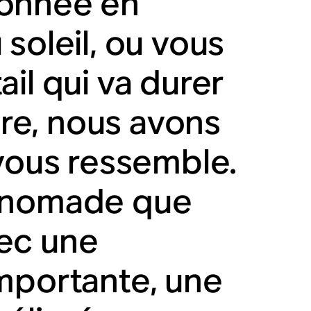
donnée en
soleil, ou vous
il qui va durer
vre, nous avons
 vous ressemble.
i nomade que
ec une
mportante, une