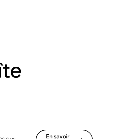
îte
En savoir