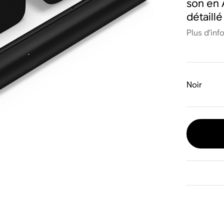
son en 
détaill
Plus d’inf
Noir