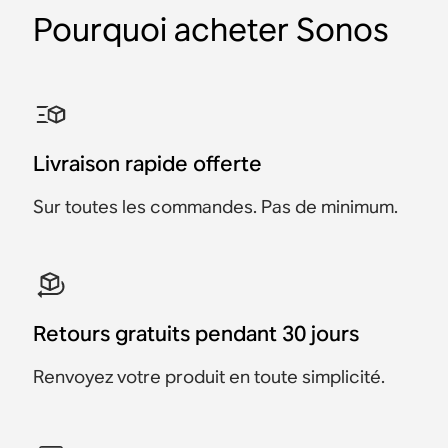
Pourquoi acheter Sonos
Adaptateur pour entrée
Fixation murale pour
Pied pour Sonos Era 100
Pied pour Sonos Era 300
Fixation murale pour
Fixation murale pour
audio Sonos
Sonos Ray
Sonos Era 100
Sonos Arc et Arc Ultra
Accessoires
Accessoires
Accessoires
Accessoires
Accessoires
Accessoire
49 CHF
89 CHF
Livraison rapide offerte
159 CHF
169 CHF
25 CHF
79 CHF
Sur toutes les commandes. Pas de minimum.
Retours gratuits pendant 30 jours
Renvoyez votre produit en toute simplicité.