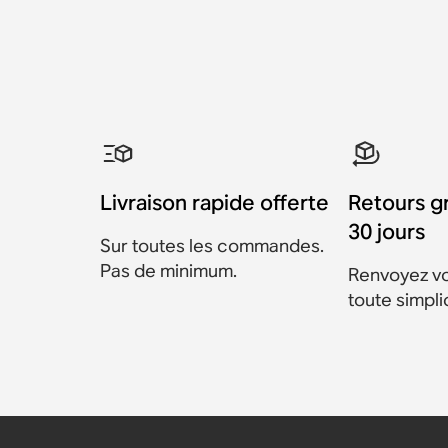
Livraison rapide offerte
Retours g
30 jours
Sur toutes les commandes.
Pas de minimum.
Renvoyez vo
toute simpli
Fixation murale pour S
Fixation murale pour S
Fixation murale pour S
Crochet mural pour So
Pied pour Sonos Era 10
Pied pour Sonos Era 30