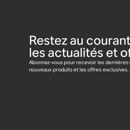
100
et Arc Ultra
300
Accessoires
Accessoires
Accessoires
35 CHF
159 CHF
169 CHF
89 CHF
Accessoires
Accessoire
Accessoires
79 CHF
89 CHF
Restez au courant
les actualités et 
Abonnez-vous pour recevoir les dernières i
nouveaux produits et les offres exclusives.