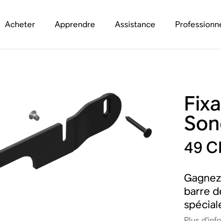
Acheter
Apprendre
Assistance
Professionn
Fix
Son
49 C
Gagnez 
barre d
spécia
Plus d’inf