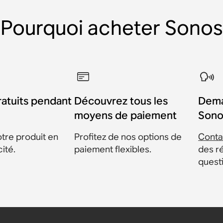
Pourquoi acheter Sonos
ratuits pendant
Découvrez tous les
Dema
moyens de paiement
Sono
tre produit en
Profitez de nos options de
Conta
cité.
paiement flexibles.
des r
quest
onos Era
onos Arc
onos Era
nos Move
0
0