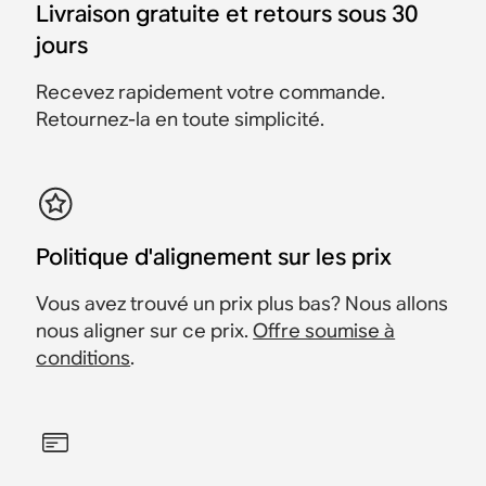
Sonos Beam, Sonos Sub
Sonos Beam et Sonos
2 Era 100
murale
100
Mini et 2 Sonos Era 100
Livraison gratuite et retours sous 30
4 et 2 Sonos Era 100
Sub 4
jours
687 €
1 456 €
1 186 €
1 381 €
568 €
652 €
1 126 €
1 956 €
1 498 €
1 856 €
1 348 €
Économisez 75 €
Économisez 35 €
Économisez 60 €
Recevez rapidement votre commande.
Économisez 100 €
Économisez 150 €
Retournez-la en toute simplicité.
Politique d'alignement sur les prix
Vous avez trouvé un prix plus bas? Nous allons
nous aligner sur ce prix.
Offre soumise à
conditions
.