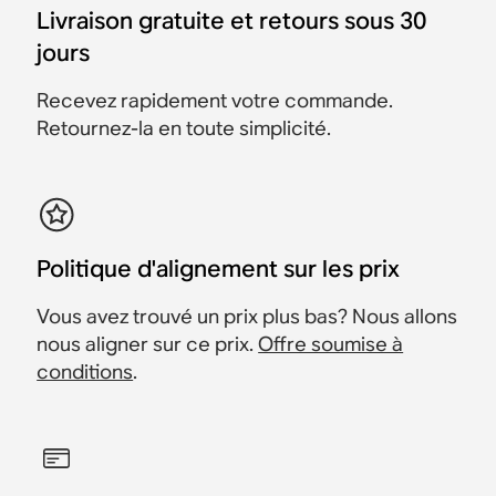
Sonos Arc Ultra, Sonos
Sonos Beam et Sonos
Sonos Arc Ultra et Sonos
Sonos Era 100
Sub 4 et 2 Sonos Era 300
Sonos Era 300
Livraison gratuite et retours sous 30
Sub 4 et 2 Sonos Era 100
Sub 4
Sub 4
jours
1 557 €
3 096 €
2 097 €
1 477 €
2 786 €
1 887 €
2 556 €
1 498 €
2 098 €
2 426 €
1 348 €
1 888 €
Économisez 80 €
Économisez 310 €
Économisez 210 €
Recevez rapidement votre commande.
Économisez 130 €
Économisez 150 €
Économisez 210 €
Retournez-la en toute simplicité.
Politique d'alignement sur les prix
Vous avez trouvé un prix plus bas? Nous allons
nous aligner sur ce prix.
Offre soumise à
conditions
.