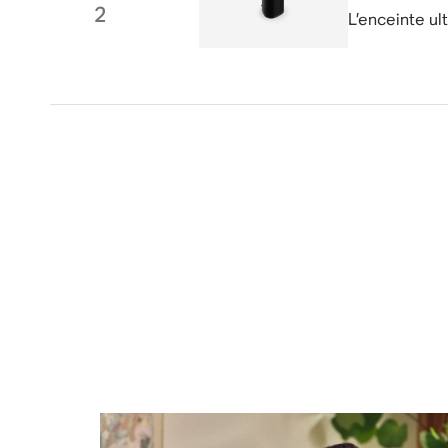
2
L’enceinte u