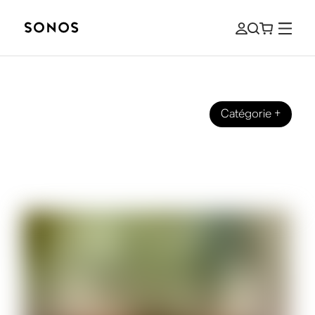
Catégorie
+
MARQUE
Qu'est-ce que l'audio HI-FI? Le guide
du débutant