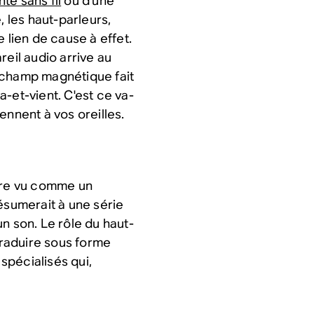
te sans fil
ou d'une
les haut-parleurs,
 lien de cause à effet.
reil audio arrive au
 champ magnétique fait
-et-vient. C'est ce va-
ennent à vos oreilles.
être vu comme un
ésumerait à une série
un son
. Le rôle du haut-
 traduire sous forme
spécialisés qui,