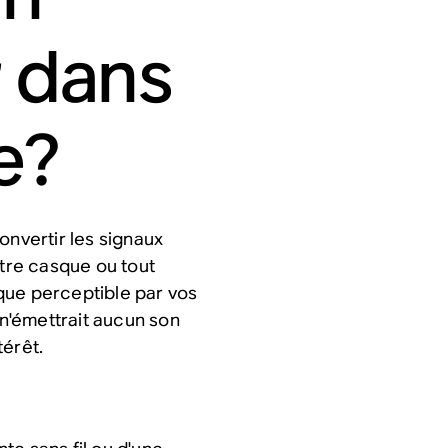
r dans
e?
onvertir les signaux
otre casque ou tout
que perceptible par vos
 n'émettrait aucun son
térêt.