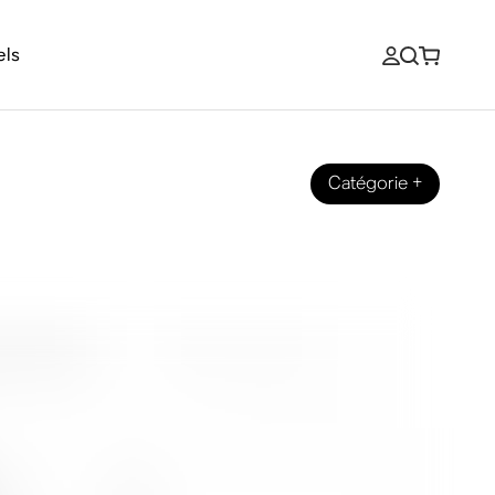
els
Catégorie
+
inte?