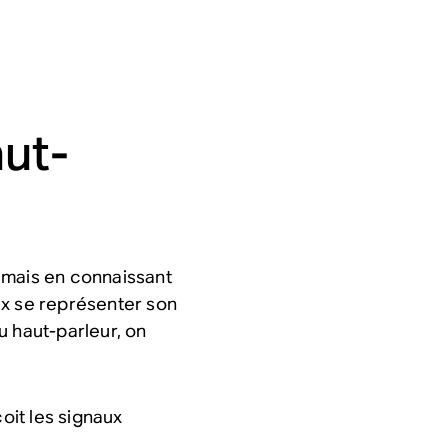
aut-
 mais en connaissant
ux se représenter son
u haut-parleur, on
çoit les signaux