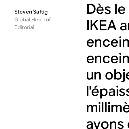
Dès le
Steven Saftig
Global Head of
IKEA a
Editorial
encein
encein
un obje
l'épai
millim
avons 