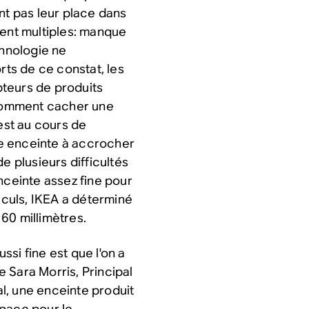
nt pas leur place dans
ient multiples: manque
chnologie ne
rts de ce constat, les
teurs de produits
: comment cacher une
'est au cours de
e enceinte à accrocher
e plusieurs difficultés
ceinte assez fine pour
culs, IKEA a déterminé
60 millimètres.
ussi fine est que l'on a
 Sara Morris, Principal
l, une enceinte produit
espace pour le