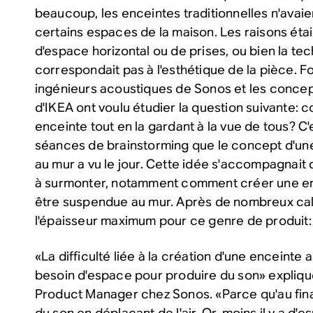
beaucoup, les enceintes traditionnelles n'avaie
certains espaces de la maison. Les raisons éta
d'espace horizontal ou de prises, ou bien la te
correspondait pas à l'esthétique de la pièce. Fo
ingénieurs acoustiques de Sonos et les concep
d'IKEA ont voulu étudier la question suivante
enceinte tout en la gardant à la vue de tous? C
séances de brainstorming que le concept d'un
au mur a vu le jour. Cette idée s'accompagnait d
à surmonter, notamment comment créer une en
être suspendue au mur. Après de nombreux cal
l'épaisseur maximum pour ce genre de produit: 
«La difficulté liée à la création d'une enceinte a
besoin d'espace pour produire du son» explique
Product Manager chez Sonos. «Parce qu'au fina
du son en déplaçant de l'air. Or, moins il y a d'