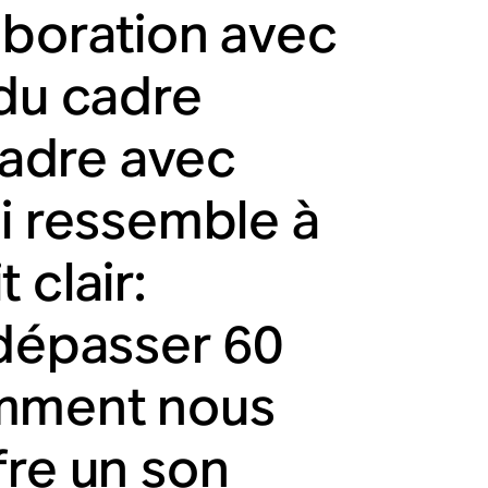
aboration avec
 du cadre
adre avec
ui ressemble à
t clair:
 dépasser 60
omment nous
fre un son