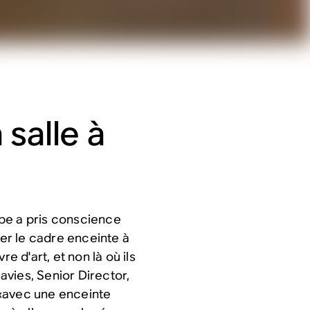
salle à
pe a pris conscience
cer le cadre enceinte à
e d'art, et non là où ils
vies, Senior Director,
 «avec une enceinte