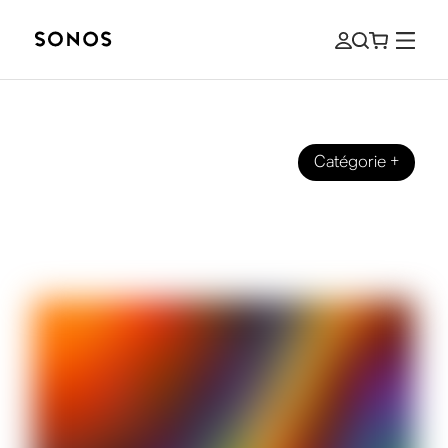
Catégorie
+
MARQUE
Full Spectrum sur Sonos Radio : Dans
les coulisses de la station