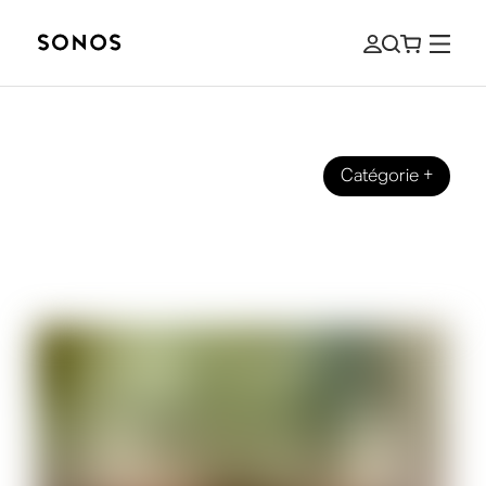
Catégorie
+
MARQUE
Son mono, son stéréo: Quelle est la
différence?