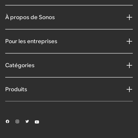
À propos de Sonos
Pour les entreprises
Catégories
Produits