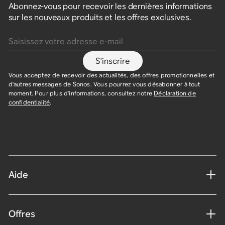
Abonnez-vous pour recevoir les dernières informations
sur les nouveaux produits et les offres exclusives.
Saisissez votre adresse e-mail
S'inscrire
Vous acceptez de recevoir des actualités, des offres promotionnelles et
d'autres messages de Sonos. Vous pourrez vous désabonner à tout
moment. Pour plus d'informations, consultez notre
Déclaration de
confidentialité
.
Aide
Offres