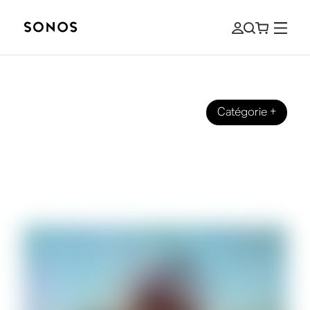
Catégorie
+
GUIDES
Quelle est la portée du Bluetooth
pour les enceintes et les casques
audio?