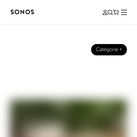
Catégorie
+
GUIDES
Guide du débutant des types de
fichiers audio (et quels fichiers
utiliser)