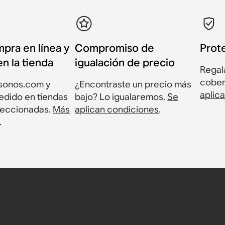
pra en línea y
Compromiso de
Prot
n la tienda
igualación de precio
Regala
cober
sonos.com y
¿Encontraste un precio más
aplic
edido en tiendas
bajo? Lo igualaremos.
Se
leccionadas.
Más
aplican condiciones
.
.
Wall
bocinas
reemplazo
$1,798
8
a $90