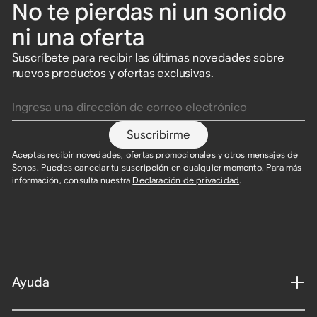
No te pierdas ni un sonido
ni una oferta
Set de In-Wall
Set de In-Ceiling
Amp
Se envía el 25 de
Requiere instalación
Requiere instalación
agosto
Suscríbete para recibir las últimas novedades sobre
Amp + Bocinas In-Wall
Amp + Bocinas In-Ceiling
Potente amplificador
Soporte de montaje en
Era 100 Pro
nuevos productos y ofertas exclusivas.
para bocinas con cable y
$1,528
$1,898
$1,448
$1,803
superficie para Era 100
Amp Multi
Ingresa una dirección de correo electrónico
televisores.
Ahorra $80
Ahorra $95
Pro (Par)
$799
Amplificador multizona
para instalaciones
Suscribirme
profesionales.
Aceptas recibir novedades, ofertas promocionales y otros mensajes de
Sonos. Puedes cancelar tu suscripción en cualquier momento. Para más
información, consulta nuestra
Declaración de privacidad
.
Ayuda