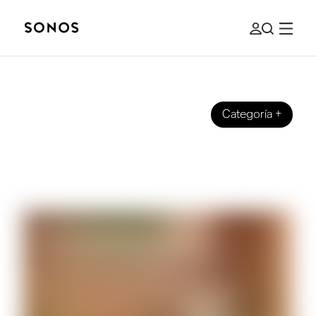
Categoría
+
MARCA
Presentamos Sub 4, nuestro
subwoofer más reciente