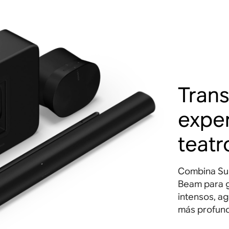
Trans
exper
teatr
Combina Sub
Beam para 
intensos, a
más profund