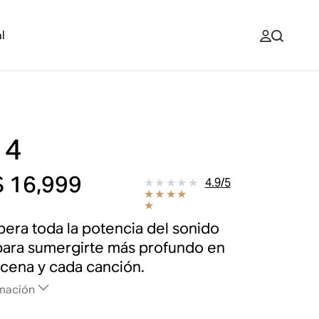
l
 4
 16,999
4.9
/
5
ibera toda la potencia del sonido
ara sumergirte más profundo en
cena y cada canción.
mación