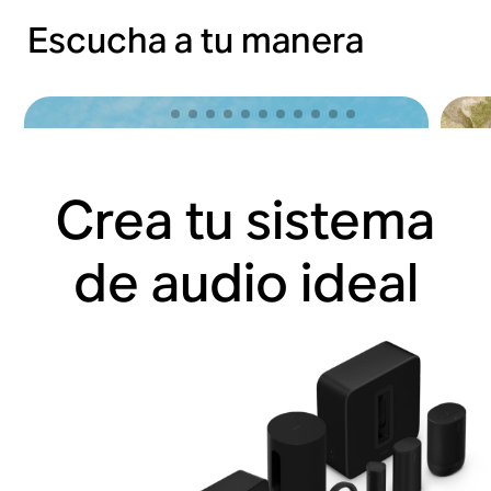
Escucha a tu manera
Crea tu sistema
de audio ideal
Déjate llevar con Sonos Ace
Sal 
Comprar ahora
Comp