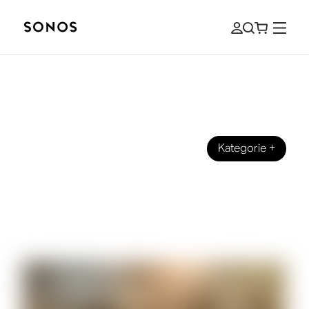
Kategorie
+
ANLEITUNG FÜR EINSTEIGER:INNEN
Anleitung zu Surround Sound für
Sportübertragungen für
Einsteiger:innen