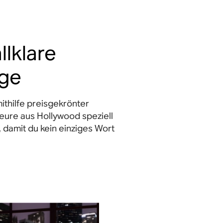
llklare
oge
ithilfe preisgekrönter
eure aus Hollywood speziell
 damit du kein einziges Wort