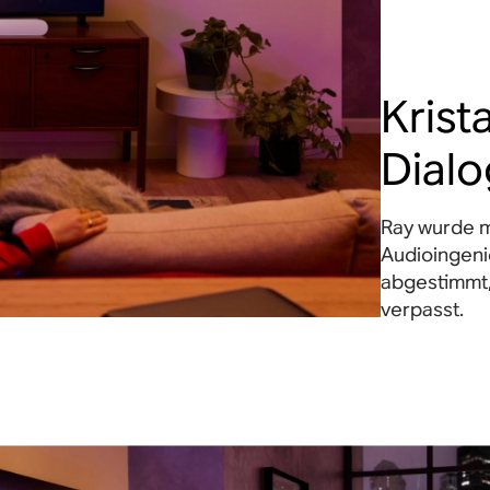
Krista
Dial
Ray wurde m
Audioingeni
abgestimmt,
verpasst.