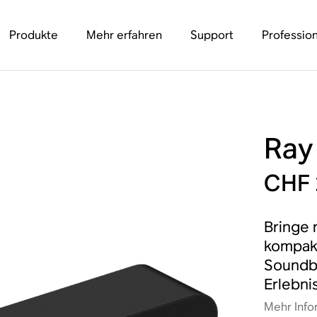
Produkte
Mehr erfahren
Support
Profession
Ray
CHF 
Bringe 
kompakt
Soundba
Erlebni
Mehr Info