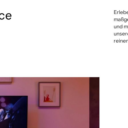
nce
Erleb
maßge
und m
unsere
reine