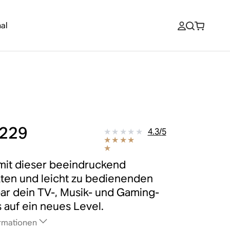
al
229
4.3
/
5
mit dieser beeindruckend
en und leicht zu bedienenden
r dein TV-, Musik- und Gaming-
s auf ein neues Level.
rmationen