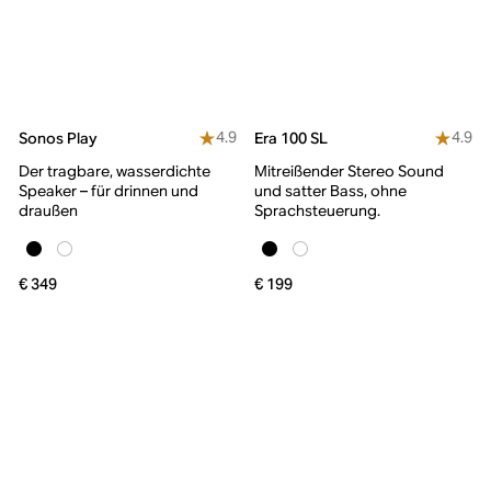
4.9
4.9
Sonos Play
Era 100 SL
Der tragbare, wasserdichte
Mitreißender Stereo Sound
Speaker – für drinnen und
und satter Bass, ohne
draußen
Sprachsteuerung.
€ 349
€ 199