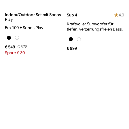
Indoor/Outdoor Set mit Sonos
4.9
Sub 4
Play
Kraftvoller Subwoofer für
Era 100 + Sonos Play
tiefen, verzerrungsfreien Bass.
€ 578
€ 548
€ 999
Spare € 30