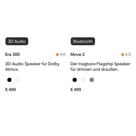
3D Audio
Bluetooth
4.6
4.6
Era 300
Move 2
3D-Audio Speaker für Dolby
Der tragbare Flagship Speaker
Atmos.
für drinnen und draußen.
€ 499
€ 499