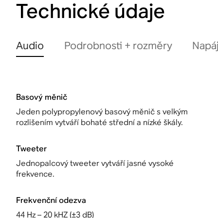
Technické údaje
Audio
Podrobnosti + rozměry
Napáj
Basový měnič
Jeden polypropylenový basový měnič s velkým
rozlišením vytváří bohaté střední a nízké škály.
Tweeter
Jednopalcový tweeter vytváří jasné vysoké
frekvence.
Frekvenční odezva
44 Hz – 20 kHZ (±3 dB)