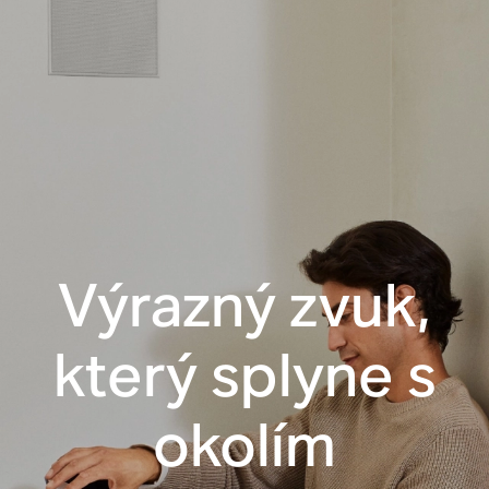
Výrazný zvuk,
který splyne s
okolím