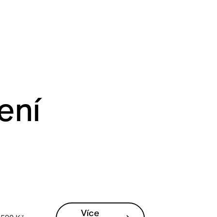
ení
Více