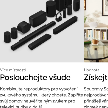
Více místností
Hodnota
Poslouchejte všude
Získej
Kombinujte reproduktory pro vytvoření
Soupravy So
zvukového systému, který chcete. Zaplňte
nejprodávan
svůj domov neuvěřitelným zvukem pro
přinášejí vá
televizi, hudbu a další.
zlomek ceny