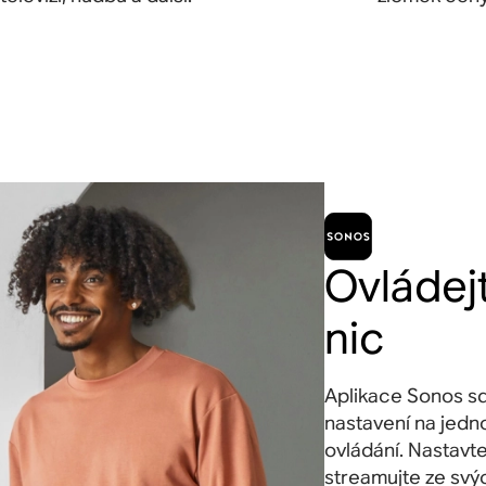
Ovládej
nic
Aplikace Sonos sd
nastavení na jed
ovládání. Nastavte
streamujte ze svý