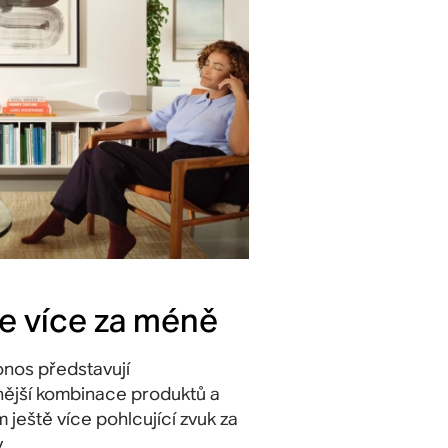
te více za méně
nos představují
ější kombinace produktů a
m ještě více pohlcující zvuk za
.