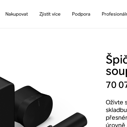
Nakupovat
Zjistit více
Podpora
Profesionál
Špi
sou
70 0
Oživte 
skladbu 
přesné
úrovně 