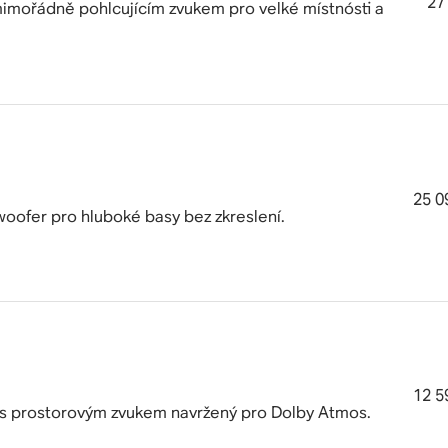
27
imořádně pohlcujícím zvukem pro velké místnósti a
25 0
oofer pro hluboké basy bez zkreslení.
12 5
s prostorovým zvukem navržený pro Dolby Atmos.