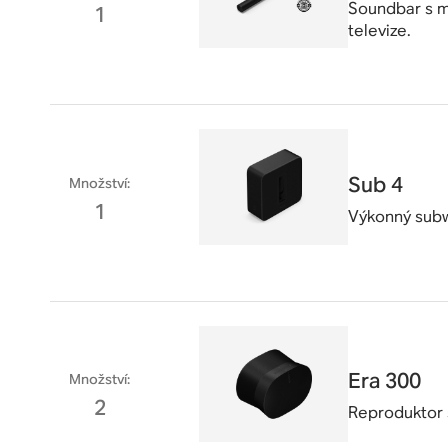
Soundbar s m
1
televize.
Sub 4
Množství
:
1
Výkonný subw
Era 300
Množství
:
2
Reproduktor 