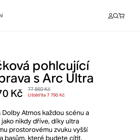
ní
čková pohlcující
prava s Arc Ultra
77 860 Kč
70 Kč
Uštětříte 7 790 Kč
s Dolby Atmos každou scénu a
jako nikdy dříve, díky ultra
mu prostorovému zvuku vyšší
a basům, které budete cítit.