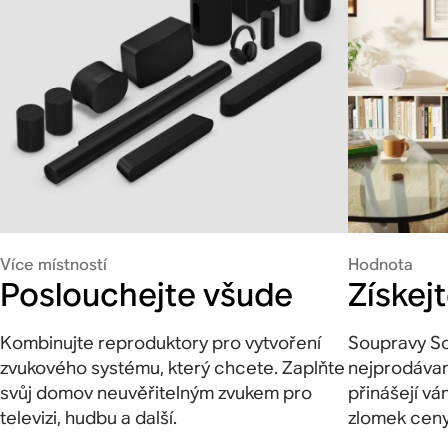
Více místností
Hodnota
Poslouchejte všude
Získej
Kombinujte reproduktory pro vytvoření
Soupravy So
zvukového systému, který chcete. Zaplňte
nejprodávan
svůj domov neuvěřitelným zvukem pro
přinášejí vá
televizi, hudbu a další.
zlomek ceny