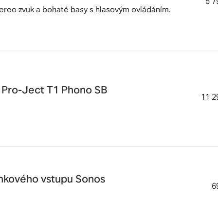
5 7
ereo zvuk a bohaté basy s hlasovým ovládáním.
Pro-Ject T1 Phono SB
11 2
inkového vstupu Sonos
6