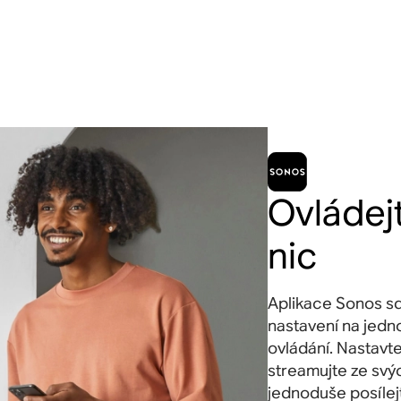
Ovládej
nic
Aplikace Sonos sd
nastavení na jed
ovládání. Nastavte
streamujte ze svý
jednoduše posílej