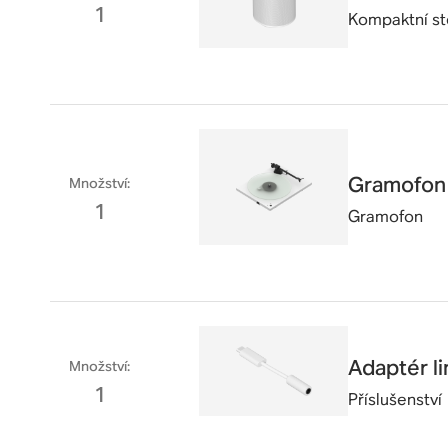
1
Kompaktní st
Gramofon 
Množství
:
1
Gramofon
Adaptér l
Množství
:
1
Příslušenství