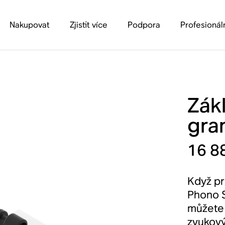
Nakupovat
Zjistit více
Podpora
Profesionál
Zák
gra
16 8
Když pr
Phono S
můžete 
zvukový