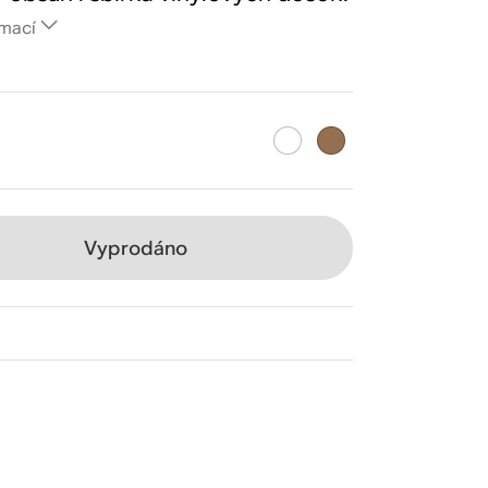
rmací
Vyprodáno