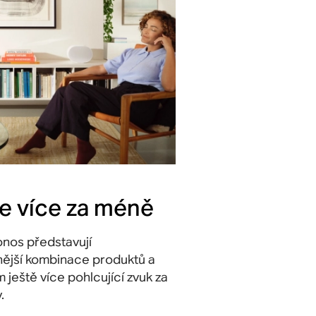
te více za méně
nos představují
ější kombinace produktů a
m ještě více pohlcující zvuk za
.