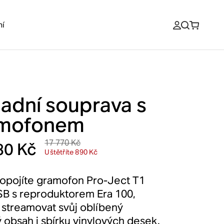
ní
ladní souprava s
mofonem
17 770 Kč
80 Kč
Uštětříte 890 Kč
opojíte gramofon Pro-Ject T1
B s reproduktorem Era 100,
streamovat svůj oblíbený
 obsah i sbírku vinylových desek.