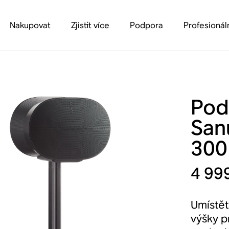
Nakupovat
Zjistit více
Podpora
Profesionál
Pod
San
300 
4 99
Umístět
výšky p