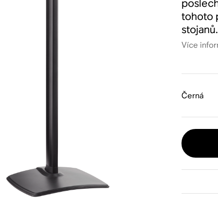
poslech
tohoto 
stojanů
Více info
Černá