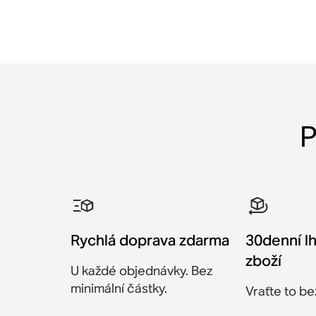
P
Rychlá doprava zdarma
30denní lh
zboží
U každé objednávky. Bez
minimální částky.
Vraťte to b