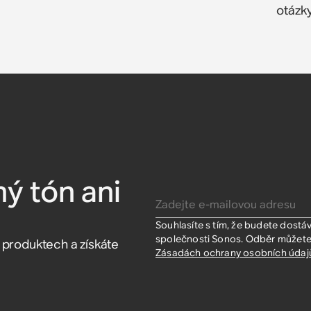
otázky
s Ace
 pro
ár)
stěnný
 Sanus
ár)
 (pár)
ý tón ani
Zadejte e-mailovou adresu
Souhlasíte s tím, že budete dostá
společnosti Sonos. Odběr můžete k
h produktech a získáte
Zásadách ochrany osobních údaj