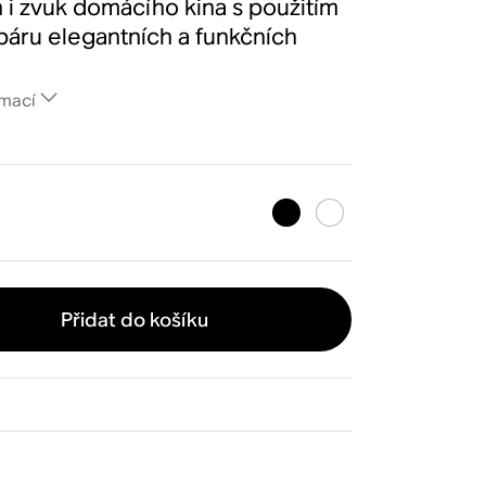
 i zvuk domácího kina s použitím
páru elegantních a funkčních
.
rmací
Přidat do košíku