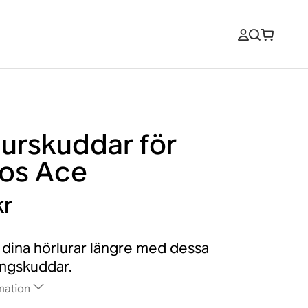
lurskuddar för
os Ace
kr
dina hörlurar längre med dessa
ingskuddar.
mation