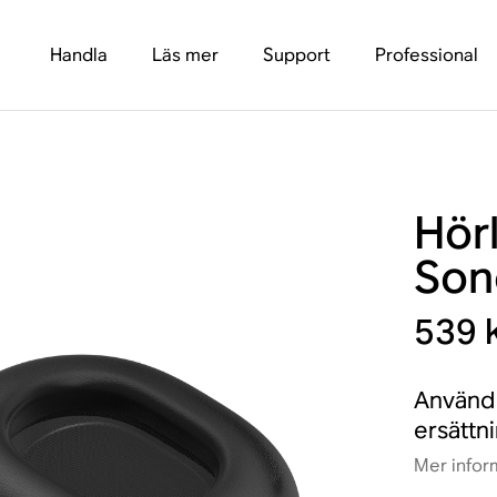
Handla
Läs mer
Support
Professional
Hör
Son
539 
Använd 
ersättn
Mer infor