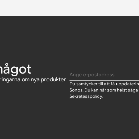
nos Ace
ce
nos One
l för
något
Ange e-postadress
eringarna om nya produkter
Du samtycker till att få uppdate
Sonos. Du kan när som helst säga 
Sekretesspolicy
.