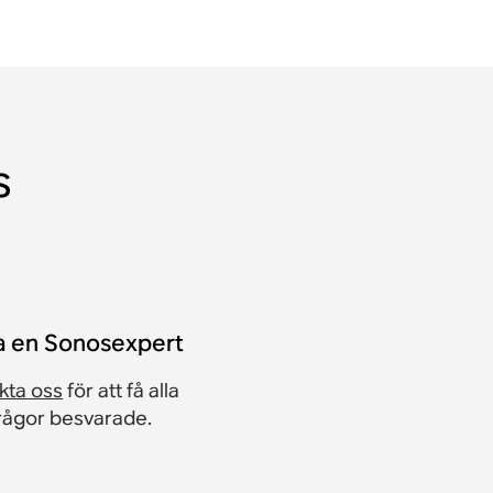
s
a en Sonosexpert
kta oss
för att få alla
frågor besvarade.