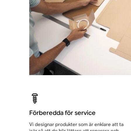
Förberedda för service
Vi designar produkter som är enklare att ta
isär så att de blir lättare att reparera och