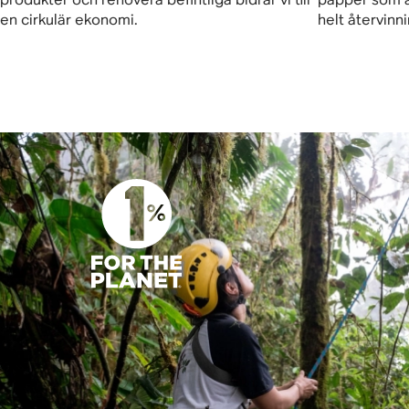
en cirkulär ekonomi.
helt återvinn