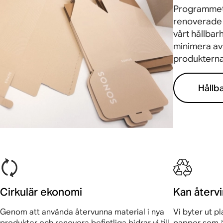
Programmet
Anvä
renoverade p
vårt hållbar
minimera av
produkterna
Hållb
Cirkulär ekonomi
Kan återv
Genom att använda återvunna material i nya
Vi byter ut p
produkter och renovera befintliga bidrar vi till
papper som ä