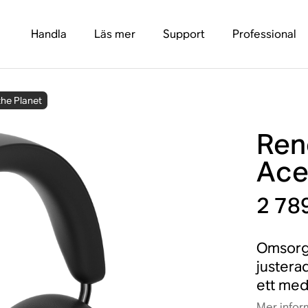
Handla
Läs mer
Support
Professional
the Planet
Ren
Ac
2 789
Omsorgs
justera
ett med 
Mer infor