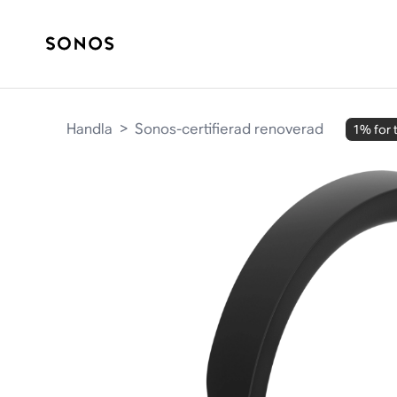
Handla
>
Sonos-certifierad renoverad
1% for 