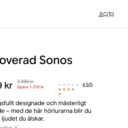
overad Sonos
e
3 999 kr
 kr
4.5
/
5
Spara 1 210 kr
fullt designade och mästerligt
de – med de här hörlurarna blir du
ljudet du älskar.
mation