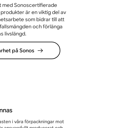
 med Sonoscertifierade
ndningsavkännin
Fungerar med Apple
rodukter är en viktig del av
g
och Android
hetsarbete som bidrar till att
fallsmängden och förlänga
s livslängd.
arhet på Sonos
innas
lasten i våra förpackningar mot
r ansvarsfullt producerat och