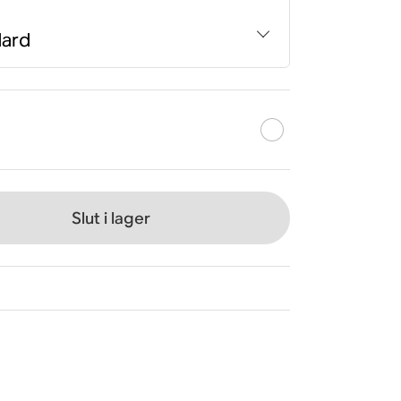
dard
Slut i lager