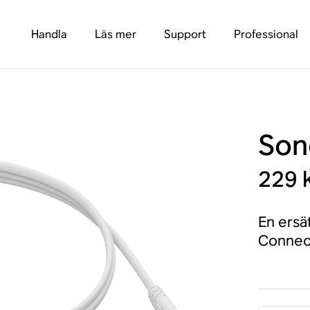
Handla
Läs mer
Support
Professional
Son
229 
En ersä
Connect