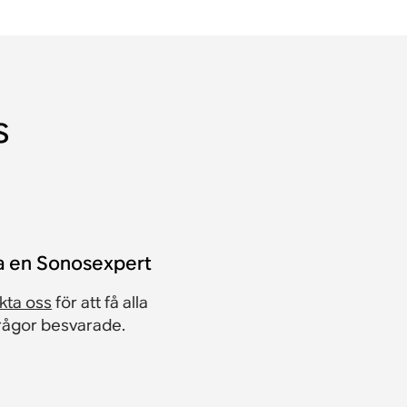
s
a en Sonosexpert
kta oss
för att få alla
frågor besvarade.