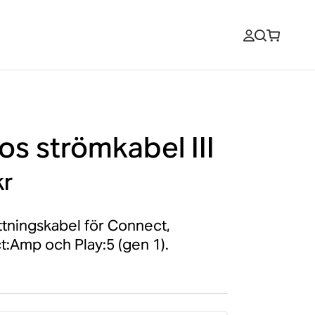
os strömkabel III
kr
ttningskabel för Connect,
:Amp och Play:5 (gen 1).