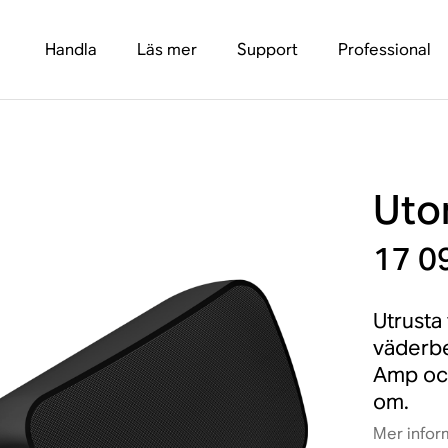
Handla
Läs mer
Support
Professional
Uto
17 0
Utrusta
väderbe
Amp och 
om.
Mer infor