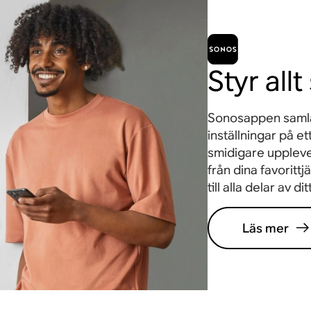
Styr all
Sonosappen samlar 
inställningar på e
smidigare upplevel
från dina favorittj
till alla delar av di
Läs mer