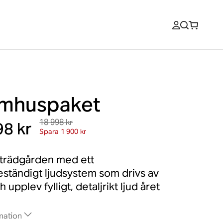
mhuspaket
18 998 kr
98 kr
Spara 1 900 kr
 trädgården med ett
ständigt ljudsystem som drivs av
upplev fylligt, detaljrikt ljud året
mation