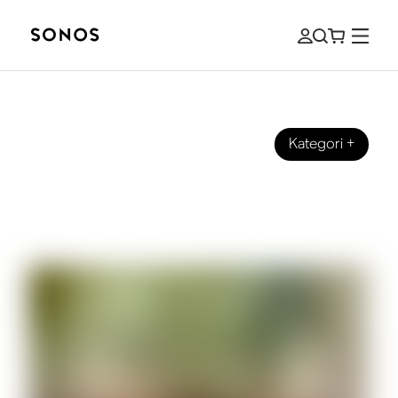
Kategori
+
VARUMÄRKE
Mono- kontra stereoljud Vad är
skillnaden?