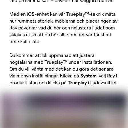
låta på samma sätt – oavsett hur välgjord den är.
Med en iOS-enhet kan vår Trueplay™-teknik mäta
hur rummets storlek, möblerna och placeringen av
Ray påverkar vad du hör och finjustera ljudet som
skickas ut så att du hör allt som det var tänkt att
det skulle låta.
Du kommer att bli uppmanad att justera
högtalarna med Trueplay™ under installationen.
Om du vill vänta med det kan du göra det senare
via menyn Inställningar. Klicka på
System
, välj Ray i
produktlistan och klicka på
Trueplay
i ljudavsnittet.