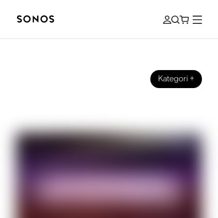
Kategori
+
DITT SONOS
Allt du behöver veta om Ray