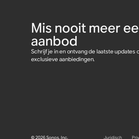
Era 300 (set van twee)
€ 59,99
Accessoire
Accessoire
€ 89,99
Mis nooit meer ee
aanbod
Schrijf je in en ontvang de laatste update
exclusieve aanbiedingen.
© 2026 Sonos, Inc.
Juridisch
Pri