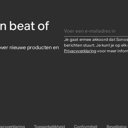
n beat of
Voer een e-mailadres in
Je gaat ermee akkoord dat Sonos 
berichten stuurt. Je kunt je op e
s over nieuwe producten en
Privacyverklaring
voor meer inform
vacyverklaring
Toegankelijkheid
Conformiteit
Beveiliging