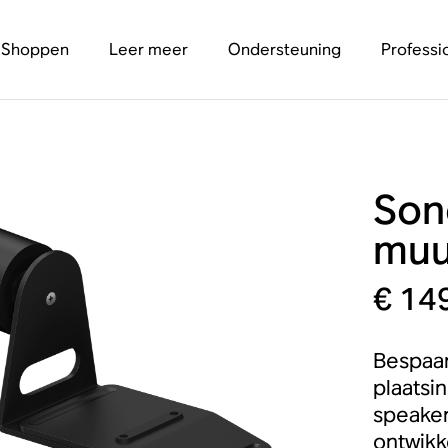
Shoppen
Leer meer
Ondersteuning
Professi
Son
muu
€ 14
Bespaar
plaatsi
speaker
ontwikk