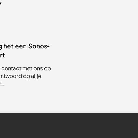
s
g het een Sonos-
rt
contact met ons op
antwoord op al je
n.