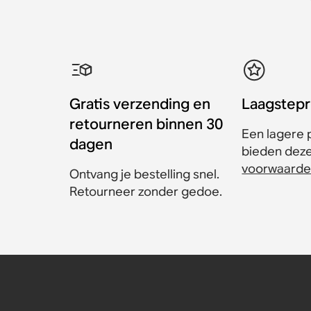
Gratis verzending en
Laagstepr
retourneren binnen 30
Een lagere p
dagen
bieden dezel
voorwaarde
Ontvang je bestelling snel.
Retourneer zonder gedoe.
Sonos Era 100-muurbeu
Sonos Era 300-standaar
Sonos Era 100-standaar
Sonos One muurbeugel 
Kantel- en draaibare S
Sanus muurbeugel voo
speakermuurbeugel vo
Amp
Accessoire
Accessoire
Accessoire
Accessoire
€ 139
€ 299
€ 299
€ 119