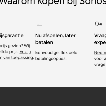
Waarom kopen bij Sono
ijsgarantie
Nu afspelen, later
Vraa
betalen
expe
rijs gezien? Wij
fde prijs.
Er zijn
Eenvoudige, flexibele
Neem 
n van toepassing
.
betalingsopties.
voor 
vrage
gel (set)
d (set)
d (set)
(set)
anus-
r Sonos
or Sonos