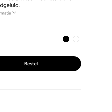
dgeluid.
rmatie
Bestel