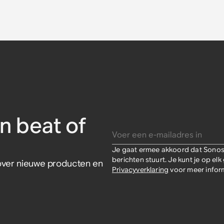
d (set)
gel (set)
gel (set)
voor
d voor
anus-
 twee)
or Sonos
n beat of
Voer een e-mailadres in
Je gaat ermee akkoord dat Sonos 
berichten stuurt. Je kunt je op e
s over nieuwe producten en
Privacyverklaring
voor meer inform