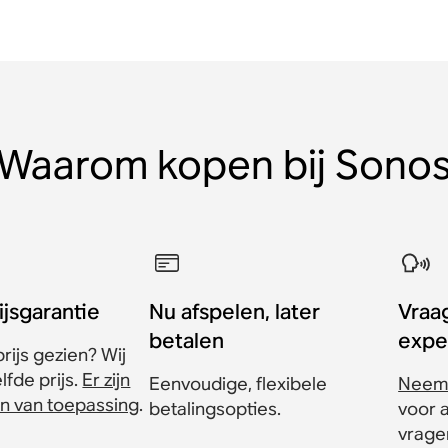
Waarom kopen bij Sono
ijsgarantie
Nu afspelen, later
Vraa
betalen
expe
rijs gezien? Wij
fde prijs.
Er zijn
Eenvoudige, flexibele
Neem 
n van toepassing
.
betalingsopties.
voor 
vrage