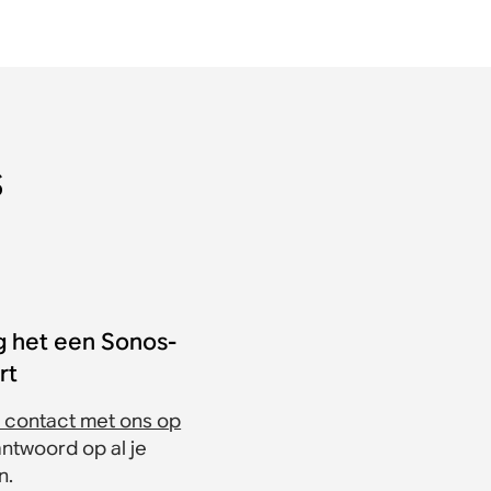
s
g het een Sonos-
rt
contact met ons op
antwoord op al je
n.