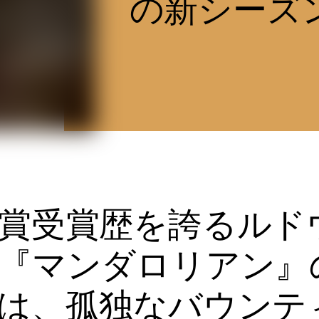
の新シーズ
賞受賞歴を誇るルド
『マンダロリアン』
は、孤独なバウンテ