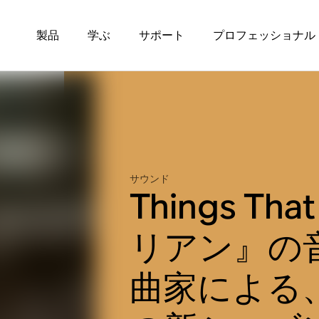
製品
学ぶ
サポート
プロフェッショナル
サウンド
Things Th
リアン』の
曲家による