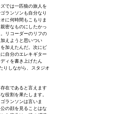
ーズでは一匹狼の旅人を
でゴランソンも自分なり
ジオに何時間もこもりま
、親密なものにしたかっ
た。リコーダーのリフの
を加えようと思いつい
ドを加えたんだ。次にピ
次に自分のエレキギター
ロディを書き上げたん
たりしながら、スタジオ
な存在であると言えます
要な役割を果たします。
、ゴランソンは言いま
人公の顔を見ることはな