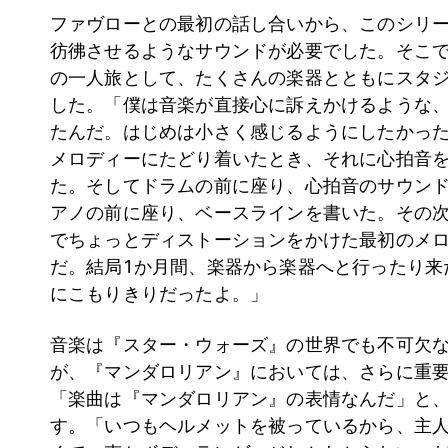
ファヴローとの最初の話し合いから、このシリ
彷彿させるようなサウンドが必要でした。そこ
の一人旅として、たくさんの楽器とともにスタ
した。「僕は音楽が直接心に訴えかけるような
たんだ。はじめは小さく感じるようにしたかっ
メロディーにたどり着いたとき、それに心拍音
た。そしてドラムの前に座り、心拍音のサウン
アノの前に座り、ベースラインを書いた。その
でちょっとディストーションをかけた最初のメ
だ。結局1か月間、楽器から楽器へと行ったり来
にこもりきりだったよ。」
音楽は『スター・ウォーズ』の世界でも不可欠
が、『マンダロリアン』においては、さらに重
「楽曲は『マンダロリアン』の表情なんだ」と
す。「いつもヘルメットを被っているから、主