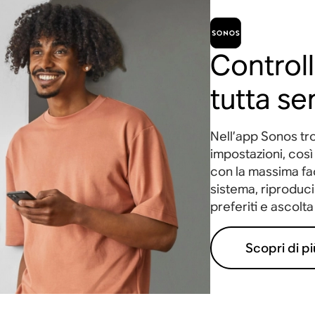
Controll
tutta se
Nell’app Sonos trov
impostazioni, così 
con la massima fac
sistema, riproduci 
preferiti e ascolta 
Scopri di pi