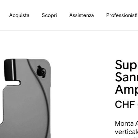
Acquista
Scopri
Assistenza
Professionisti
Sup
San
Am
CHF 
Monta A
vertica