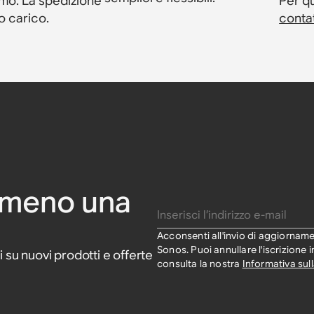
amo. La spedizione
Per q
o carico.
conta
 Sonos
rete
arete per
arete per
nos Five
Sanus per
peaker
mmeno una
Inserisci l’indirizzo e-mail
Acconsenti all'invio di aggiorname
Sonos. Puoi annullare l'iscrizione 
i su nuovi prodotti e offerte
consulta la nostra
Informativa sull