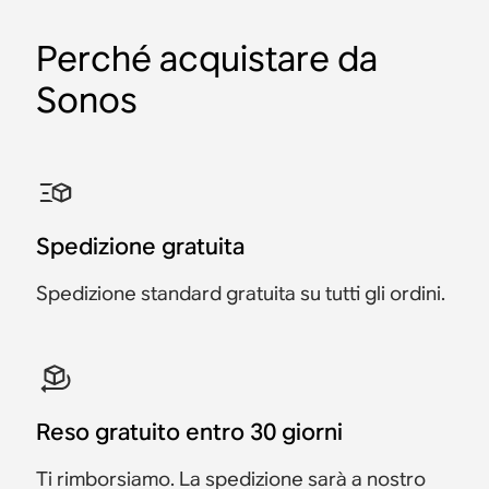
Perché acquistare da
Sonos
Supporto a parete per
Supporto a parete per
Supporto a parete per
Gancio da parete per
Supporto a pavimento
Supporto a pavimento
Sonos Ray
Sonos Era 100
Sonos Era 300
Move
per Sonos Era 100
per Sonos Era 300
Accessorio
Accessorio
Accessorio
Accessorio
Accessorio
Accessorio
CHF 49
CHF 79
CHF 89
CHF 35
CHF 159
CHF 169
Spedizione gratuita
Spedizione standard gratuita su tutti gli ordini.
Reso gratuito entro 30 giorni
Ti rimborsiamo. La spedizione sarà a nostro