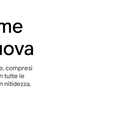
ome
uova
ne, compresi
n tutte le
 nitidezza,