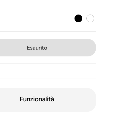
Esaurito
Funzionalità
Controllo vocale
olby Atmos