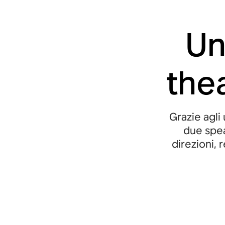
Un
the
Grazie agli
due speak
direzioni,