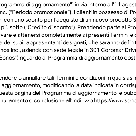
gramma di aggiornamento”) inizia intorno all’11 agost
c. (“Periodo promozionale”). I clienti in possesso di Pr
n con uno sconto per l’acquisto di un nuovo prodotto S
ortati più sotto (“Credito di sconto”). Prendendo parte a
are e attenersi completamente ai presenti Termini e con
dei suoi rappresentanti designati, che saranno definitive 
onos Inc., azienda con sede legale in 301 Coromar Driv
“Sonos”) riguardo al Programma di aggiornamento costit
ndere o annullare tali Termini e condizioni in qualsia
 aggiornamento, modificando la data indicata in corris
uesta pagina del Programma di aggiornamento, e pubbli
ullamento o conclusione all’indirizzo https://www.so