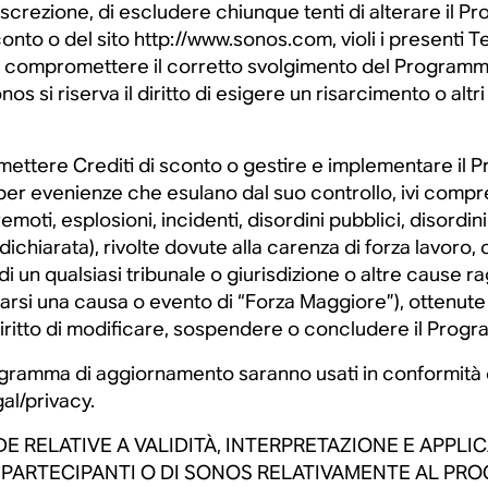
 discrezione, di escludere chiunque tenti di alterare il 
onto o del sito http://www.sonos.com, violi i presenti T
re o compromettere il corretto svolgimento del Program
onos si riserva il diritto di esigere un risarcimento o altri
 emettere Crediti di sconto o gestire e implementare 
r evenienze che esulano dal suo controllo, ivi compres
emoti, esplosioni, incidenti, disordini pubblici, disordini 
 dichiarata), rivolte dovute alla carenza di forza lavoro,
oni di un qualsiasi tribunale o giurisdizione o altre caus
arsi una causa o evento di “Forza Maggiore”), ottenute l
iritto di modificare, sospendere o concludere il Prog
Programma di aggiornamento saranno usati in conformità c
al/privacy.
RELATIVE A VALIDITÀ, INTERPRETAZIONE E APPLICA
 DEI PARTECIPANTI O DI SONOS RELATIVAMENTE AL