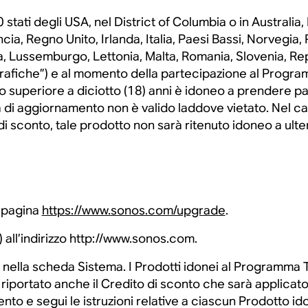
 stati degli USA, nel District of Columbia o in Australia
ia, Regno Unito, Irlanda, Italia, Paesi Bassi, Norvegia, P
ia, Lussemburgo, Lettonia, Malta, Romania, Slovenia, R
rafiche”) e al momento della partecipazione al Program
 o superiore a diciotto (18) anni è idoneo a prendere 
ma di aggiornamento non è valido laddove vietato. Nel ca
 sconto, tale prodotto non sarà ritenuto idoneo a ulteri
a pagina
https://www.sonos.com/upgrade
.
all’indirizzo http://www.sonos.com.
unt nella scheda Sistema. I Prodotti idonei al Program
iportato anche il Credito di sconto che sarà applicato a
to e segui le istruzioni relative a ciascun Prodotto ido