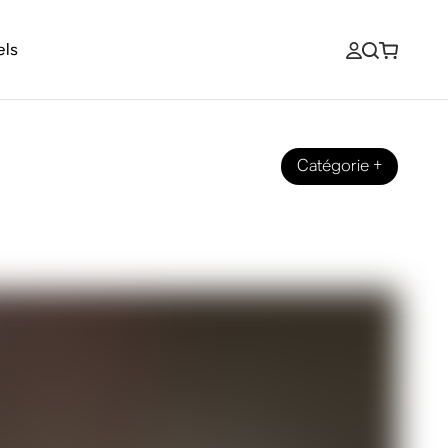
els
Catégorie
+
du débutant