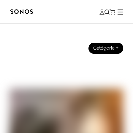
Catégorie
+
GUIDES DÉFINITIFS
Guide du débutant pour les enceintes
d'extérieur